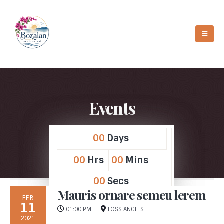
Events
00
Days
00
Hrs
00
Mins
00
Secs
Mauris ornare semeu lerem
FEB
11
01:00 PM
LOSS ANGLES
2021