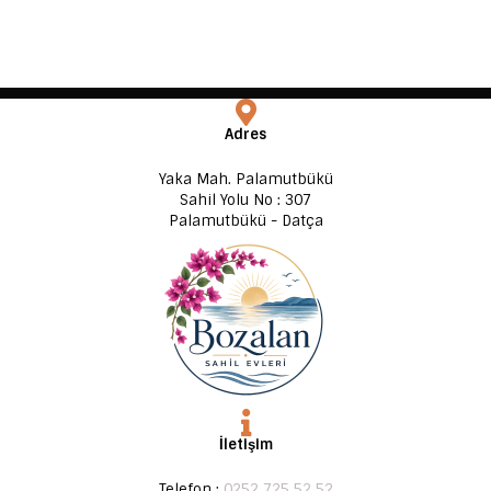
Adres
Yaka Mah. Palamutbükü
Sahil Yolu No : 307
Palamutbükü - Datça
İletişim
Telefon :
0252 725 52 52