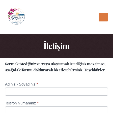
İletişim
Sormak istediğiniz ve/veya ulaştırmak istediğiniz mesajınızı,
aşağıdaki formu doldurarak bize iletebilirsiniz. Teşekkürler.
İletişim
Adınız - Soyadınız
*
Formu
Telefon Numaranız
*