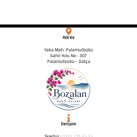
Adres
Yaka Mah. Palamutbükü
Sahil Yolu No : 307
Palamutbükü - Datça
İletişim
Telefon :
0252 725 52 52