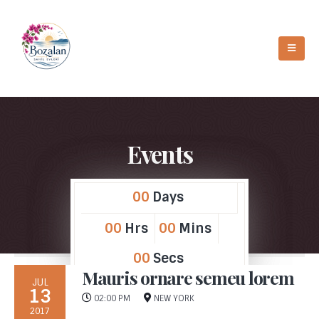
Events
00
Days
00
Hrs
00
Mins
00
Secs
Mauris ornare semeu lorem
JUL
13
02:00 PM
NEW YORK
2017